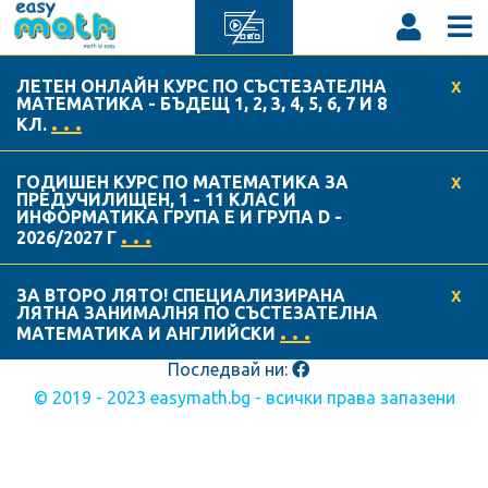
404 Page not Found
ЛЕТЕН ОНЛАЙН КУРС ПО СЪСТЕЗАТЕЛНА
X
МАТЕМАТИКА - БЪДЕЩ 1, 2, 3, 4, 5, 6, 7 И 8
. . .
КЛ.
ГОДИШЕН КУРС ПО МАТЕМАТИКА ЗА
X
За нас
ПРЕДУЧИЛИЩЕН, 1 - 11 КЛАС И
ИНФОРМАТИКА ГРУПА Е И ГРУПА D -
Нашият екип
. . .
2026/2027 Г
Общи условия
Лични данни
ЗА ВТОРО ЛЯТО! СПЕЦИАЛИЗИРАНА
X
Често задавани въпроси
ЛЯТНА ЗАНИМАЛНЯ ПО СЪСТЕЗАТЕЛНА
. . .
МАТЕМАТИКА И АНГЛИЙСКИ
Контакти
Последвай ни:
© 2019 - 2023 easymath.bg - всички права запазени