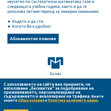
неусетно по състезателна математика тази и
следващата учебна година, както и да се
използва летния период за лежерни занимания.
► Където и да сте;
► Когато Ви е удобно!
Абонаментни планове
За нас
Нашият екип
С използването на сайта вие приемате, че
Общи условия
използваме „бисквитки" за подобряване на
преживяването, персонализиране на
Лични данни
съдържанието и анализиране на трафика.
Вижте
Често задавани въпроси
нашите
Общи условия
и
Политика за личните данни.
Контакти