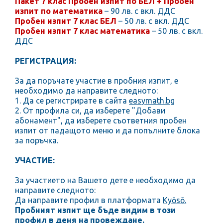
Пакет 7 клас Пробен изпит по БЕЛ + Пробен
изпит по математика
– 90 лв. с вкл. ДДС
Пробен изпит 7 клас БЕЛ
– 50 лв. с вкл. ДДС
Пробен изпит 7 клас математика
– 50 лв. с вкл.
ДДС
РЕГИСТРАЦИЯ:
За да поръчате участие в пробния изпит, е
необходимо да направите следното:
1. Да се регистрирате в сайта
easymath.bg
2. От профила си, да изберете "Добави
абонамент", да изберете съответния пробен
изпит от падащото меню и да попълните блока
за поръчка.
УЧАСТИЕ:
За участието на Вашето дете е необходимо да
направите следното:
Да направите профил в платформата
Kyōsō.
Пробният изпит ще бъде видим в този
профил в деня на провеждане.